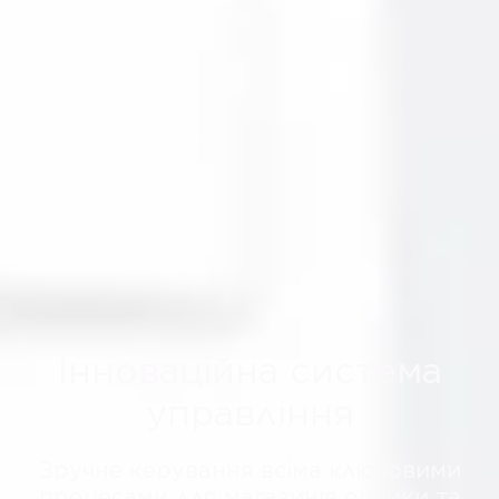
Інноваційна система
управління
Зручне керування всіма ключовими
процесами для магазинів оптики та