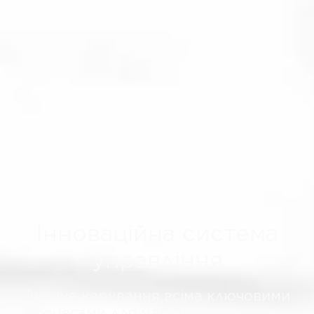
Інноваційна система
управління
Зручне керування всіма ключовими
процесами для магазинів оптики та