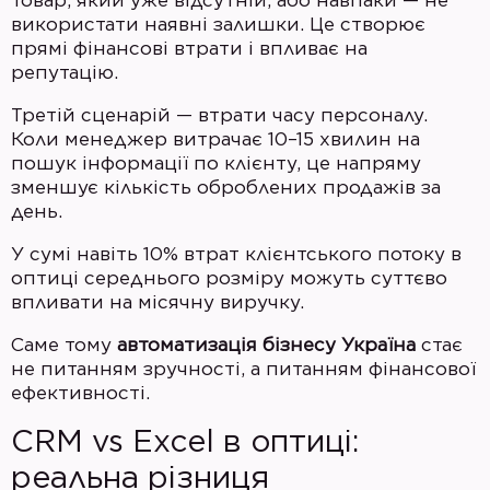
товар, який уже відсутній, або навпаки — не
використати наявні залишки. Це створює
прямі фінансові втрати і впливає на
репутацію.
Третій сценарій — втрати часу персоналу.
Коли менеджер витрачає 10–15 хвилин на
пошук інформації по клієнту, це напряму
зменшує кількість оброблених продажів за
день.
У сумі навіть 10% втрат клієнтського потоку в
оптиці середнього розміру можуть суттєво
впливати на місячну виручку.
Саме тому
автоматизація бізнесу Україна
стає
не питанням зручності, а питанням фінансової
ефективності.
CRM vs Excel в оптиці:
реальна різниця