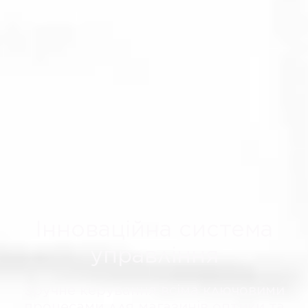
Інноваційна система
управління
Зручне керування всіма ключовими
процесами для магазинів оптики та