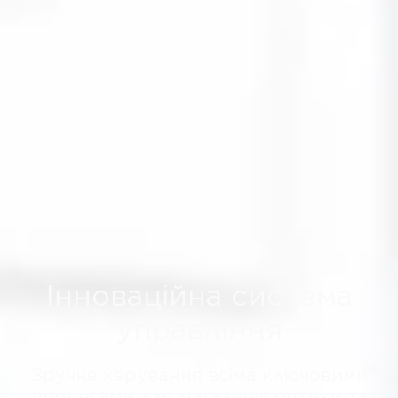
Інноваційна система
управління
Зручне керування всіма ключовими
процесами для магазинів оптики та