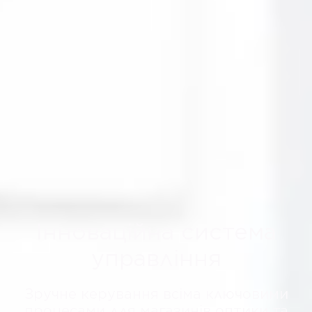
Інноваційна система
управління
Зручне керування всіма ключовими
процесами для магазинів оптики та