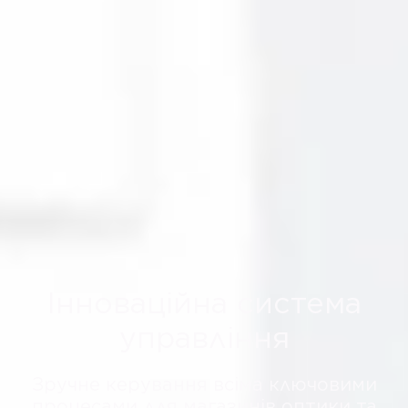
Інноваційна система
управління
Зручне керування всіма ключовими
процесами для магазинів оптики та